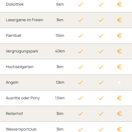
Diskothek
6km
Lasergame im Freien
3km
Paintball
15km
Vergnügungspark
40km
Hochseilgarten
3km
Angeln
12km
Ausritte oder Pony
1.5km
Reiterhof
3km
Wassersportclub
3km