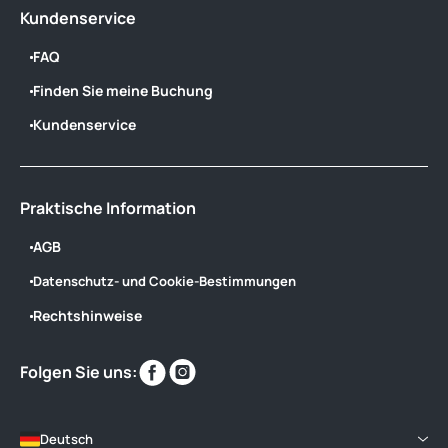
Kundenservice
FAQ
Finden Sie meine Buchung
Kundenservice
Praktische Information
AGB
Datenschutz- und Cookie-Bestimmungen
Rechtshinweise
Finden
Finden
Folgen Sie uns:
Sie
Sie
uns
uns
im
im
Deutsch