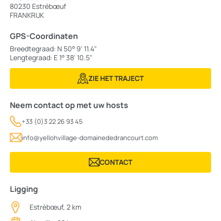
80230 Estrébœuf
FRANKRIJK
GPS-Coordinaten
Breedtegraad: N 50° 9' 11.4"
Lengtegraad: E 1° 38' 10.5"
ZIE HET TRAJECT
Neem contact op met uw hosts
+33 (0)3 22 26 93 45
info@yellohvillage-domainededrancourt.com
CONTACT
Ligging
Estrébœuf, 2 km