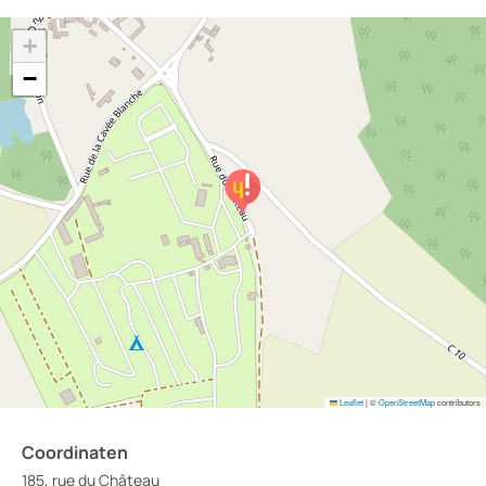
+
−
Leaflet
|
©
OpenStreetMap
contributors
Coordinaten
185, rue du Château