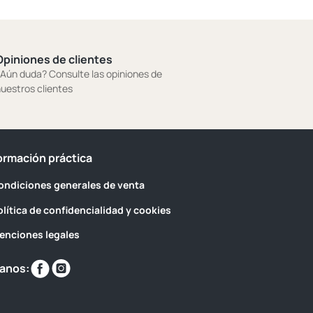
Opiniones de clientes
Aún duda? Consulte las opiniones de
uestros clientes
ormación práctica
ondiciones generales de venta
olítica de confidencialidad y cookies
enciones legales
Encuéntranos
Encuéntranos
anos:
en
en