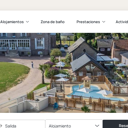
Alojamientos
Zona de baño
Prestaciones
Activi
Rese
Salida
Alojamiento