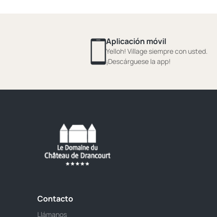
Aplicación móvil
Yelloh! Village siempre con usted.
¡Descárguese la app!
Contacto
Llámanos