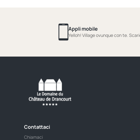
Appli mobile
Yelloh! Village ovunque con te. Scari
Contattaci
Chiamaci