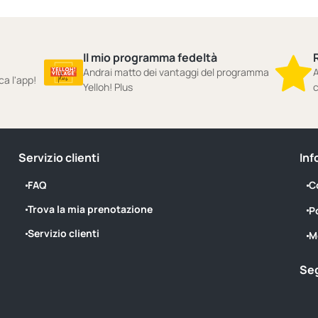
Il mio programma fedeltà
Andrai matto dei vantaggi del programma
A
ca l'app!
Yelloh! Plus
c
Servizio clienti
Inf
FAQ
C
Trova la mia prenotazione
P
Servizio clienti
M
Seg