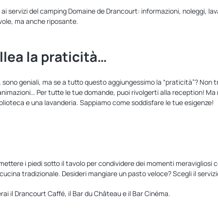
azie ai servizi del camping Domaine de Drancourt: informazioni, noleggi, l
evole, ma anche riposante.
lea la praticità…
sono geniali, ma se a tutto questo aggiungessimo la “praticità”? Non tro
 animazioni… Per tutte le tue domande, puoi rivolgerti alla reception! 
biblioteca e una lavanderia. Sappiamo come soddisfare le tue esigenze!
 mettere i piedi sotto il tavolo per condividere dei momenti meravigliosi
ucina tradizionale. Desideri mangiare un pasto veloce? Scegli il servizio
i il Drancourt Caffé, il Bar du Château e il Bar Cinéma.