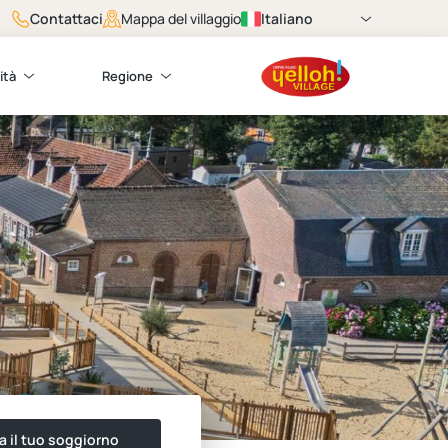
Contattaci
Italiano
Mappa del villaggio
ità
Regione
a il tuo soggiorno